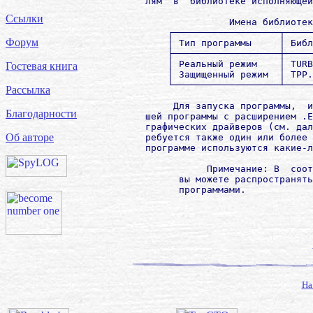
        лям  в  библиотеке исполняющей
Ссылки
                       Имена библиотек
            ┌───────────────────┬─────
Форум
            │ Тип программы     │ Библ
            ├───────────────────┼─────
            │ Реальный режим    │ TURB
Гостевая книга
            │ Защищенный режим  │ TPP.
            └───────────────────┴─────
Рассылка
             Для запуска программы,  и
Благодарности
        шей программы с расширением .E
        графических драйверов (см. дал
Об авторе
        ребуется также один или более 
        программе используются какие-л
                   Примечание: В  соот
              вы можете распространять
На