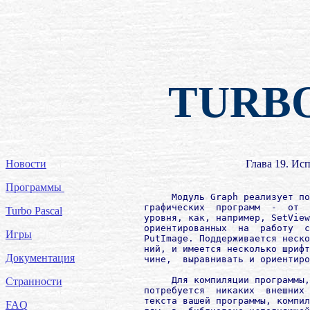
TURB
Новости
Глава 19. Ис
Программы
             Модуль Graph реализует по
        графических  программ  -  от  
Turbo Pascal
        уровня, как, например, SetView
        ориентированных  на  работу  с
Игры
        РutImage. Поддерживается неско
        ний, и имеется несколько шрифт
Документация
        чине,  выравнивать и ориентиро
             Для компиляции программы,
Странности
        потребуется  никаких  внешних 
        текста вашей программы, компил
FAQ