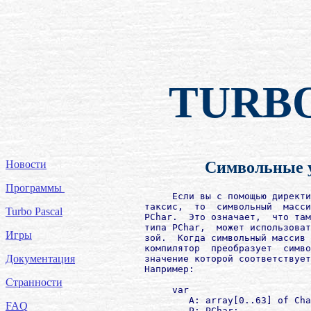
TURB
Новости
Символьные 
Программы
             Если вы с помощью директи
        таксис,  то  символьный  масси
Turbo Pascal
        PChar.  Это означает,  что там
        типа PChar,  может использоват
Игры
        зой.  Когда символьный массив 
        компилятор  преобразует  симво
Документация
        значение которой соответствует
        Например:

Странности
             var

                A: array[0..63] of Cha
FAQ
                P: PChar;
