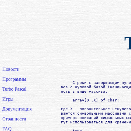
Новости
Программы
             Строки с завершающим нуле
        вов с нулевой базой (начинающи
Turbo Pascal
        есть в виде массива:

Игры
             array[0..X] of Char;

Документация
        где X - положительное ненулево
        ваются символьными массивами с
        примеры описаний символьных ма
Странности
        гут использоваться для хранени
FAQ
             type
