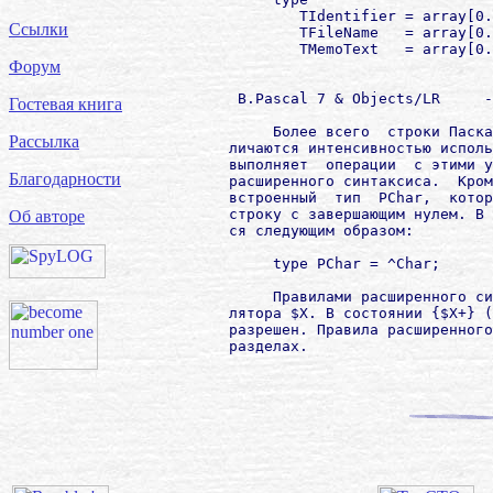
                TIdentifier = array[0.
Ссылки
                TFileName   = array[0.
                TMemoText   = array[0.
Форум
         B.Pascal 7 & Objects/LR     -
Гостевая книга
             Более всего  строки Паска
Рассылка
        личаются интенсивностью исполь
        выполняет  операции  с этими у
Благодарности
        расширенного синтаксиса.  Кром
        встроенный  тип  PChar,  котор
        строку с завершающим нулем. В 
Об авторе
        ся следующим образом:

             type PChar = ^Char;

             Правилами расширенного си
        лятора $X. В состоянии {$X+} (
        разрешен. Правила расширенного