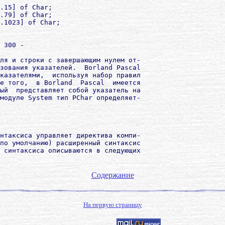
.15] of Char;

.79] of Char;

.1023] of Char;

 300 -

ля и строки с завершающим нулем от-

зования указателей.  Borland Pascal

казателями,  используя набор правил

е того,  в Borland  Pascal  имеется

ый  представляет собой указатель на

модуле System тип PChar определяет-

нтаксиса управляет директива компи-

по умолчанию) расширенный синтаксис

 синтаксиса описываются в следующих

Содержание
На первую страницу