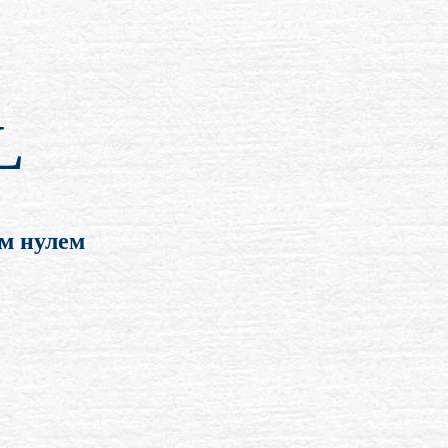
L
им нулем