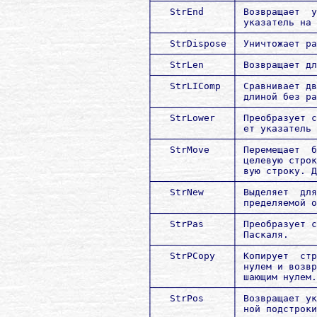
        ├──────────────┼──────────────
        │   StrEnd     │ Возвращает  у
        │              │ указатель на 
        ├──────────────┼──────────────
        │   StrDispose │ Уничтожает ра
        ├──────────────┼──────────────
        │   StrLen     │ Возвращает дл
        ├──────────────┼──────────────
        │   StrLIComp  │ Сравнивает дв
        │              │ длиной без ра
        ├──────────────┼──────────────
        │   StrLower   │ Преобразует с
        │              │ ет указатель 
        ├──────────────┼──────────────
        │   StrMove    │ Перемещает  б
        │              │ целевую строк
        │              │ вую строку. Д
        ├──────────────┼──────────────
        │   StrNew     │ Выделяет  для
        │              │ пределяемой о
        ├──────────────┼──────────────
        │   StrPas     │ Преобразует с
        │              │ Паскаля.     
        ├──────────────┼──────────────
        │   StrPCopy   │ Копирует  стр
        │              │ нулем и возвр
        │              │ шающим нулем.
        ├──────────────┼──────────────
        │   StrPos     │ Возвращает ук
        │              │ ной подстроки