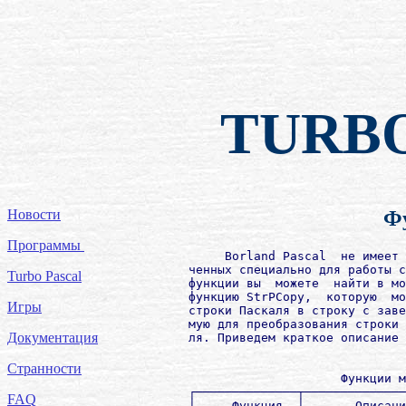
TURB
Новости
Фу
Программы
             Borland Pascal  не имеет 
        ченных специально для работы с
Turbo Pascal
        функции вы  можете  найти в мо
        функцию StrPCopy,  которую  мо
Игры
        строки Паскаля в строку с заве
        мую для преобразования строки 
Документация
        ля. Приведем краткое описание 
Странности
                             Функции м
        ┌──────────────┬──────────────
FAQ
        │     Функция  │       Описани