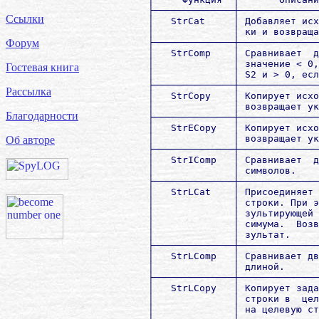
        ├──────────────┼──────────────
Ссылки
        │   StrCat     │ Добавляет исх
        │              │ ки и возвраща
        ├──────────────┼──────────────
Форум
        │   StrComp    │ Сравнивает  д
        │              │ значение < 0,
Гостевая книга
        │              │ S2 и > 0, есл
        ├──────────────┼──────────────
Рассылка
        │   StrCopy    │ Копирует исхо
        │              │ возвращает ук
Благодарности
        ├──────────────┼──────────────
        │   StrECopy   │ Копирует исхо
        │              │ возвращает ук
Об авторе
        ├──────────────┼──────────────
        │   StrIComp   │ Сравнивает  д
        │              │ символов.    
        ├──────────────┼──────────────
        │   StrLCat    │ Присоединяет 
        │              │ строки. При э
        │              │ зультирующей 
        │              │ симума.  Возв
        │              │ зультат.     
        ├──────────────┼──────────────
        │   StrLComp   │ Сравнивает дв
        │              │ длиной.      
        ├──────────────┼──────────────
        │   StrLCopy   │ Копирует зада
        │              │ строки в  цел
        │              │ на целевую ст