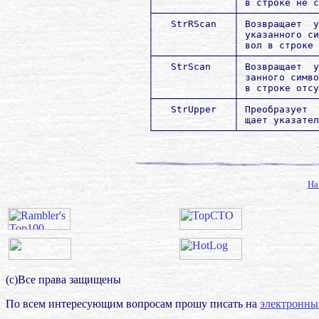
        │              │ в строке не с
        ├──────────────┼──────────────
        │   StrRScan   │ Возвращает  у
        │              │ указанного си
        │              │ вол в строке 
        ├──────────────┼──────────────
        │   StrScan    │ Возвращает  у
        │              │ занного симво
        │              │ в строке отсу
        ├──────────────┼──────────────
        │   StrUpper   │ Преобразует  
        │              │ щает указател
На
(с)Все права защищены
По всем интересующим вопросам прошу писать на
электронны