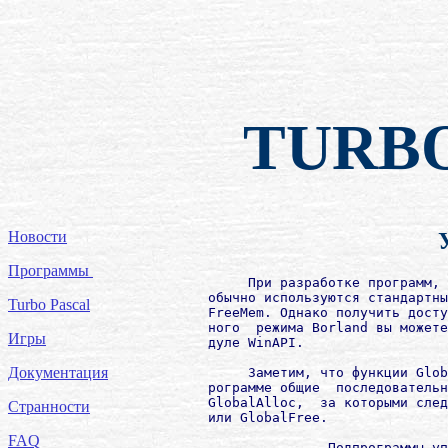
TURB
Новости
Программы
             При разработке программ,  работающих с динамической памятью,
        обычно используются стандартные процедуры New,  Dispose, GetMem и
        FreeMem. Однако получить доступ к администратору памяти  защищен-
        ного  режима Borland вы можете с помощью функций GlobalXXXX в мо-
        дуле WinAPI.

             Заметим, что функции GlobalXXXXPtr комбинируют в одной подп-
        рограмме общие  последовательности  вызовов  функций,  такие  как
        GlobalAlloc,  за которыми следуют вызовы GlobalLock, GlobalUnlock
        или GlobalFree.

                       Подпрограммы управления памятью API
                                                            Таблица 17.2
        ┌─────────────────────┬─────────────────────────────────────────┐
        │    Функция          │                 Описание                │
        ├─────────────────────┼─────────────────────────────────────────┤
        │   GetFreeSpace      │ Определяет объем свободной памяти  в ди-│
        │                     │ намически распределяемой области.       │
        ├─────────────────────┼─────────────────────────────────────────┤
        │   GlobalAlloc       │ Выделяет блок памяти в динамически расп-│
        │                     │ ределяемой области.                     │
        ├─────────────────────┼─────────────────────────────────────────┤
        │   GlobalAllocPtr    │ Выделяет и блокирует блок памяти (с  по-│
        │                     │ мощью вызовов GlobalAlloc и GlobalLock).│
        │                     │                                         │
        ├─────────────────────┼─────────────────────────────────────────┤
        │   GlobalCompact     │ Переупорядочивает  память,  распределен-│
        │                     │ ную в динамической области,  так что ос-│
        │                     │ вобождается заданный объем памяти.      │
        ├─────────────────────┼─────────────────────────────────────────┤
        │   GlobalDiscard     │ Выгружает заданный объект памяти.       │
        ├─────────────────────┼─────────────────────────────────────────┤
        │   GlobalDosAlloc    │ Распределяет память, к которой можно по-│
        │                     │ лучить доступ в реальном режиме DOS. Эта│
        │                     │ память будет существовать в первом мега-│
        │                     │ байте линейного адресного пространства. │
        ├─────────────────────┼─────────────────────────────────────────┤
        │   GlobalDosFree     │ Освобождает память, выделенную  ранее  с│
        │                     │ помощью GlobalDosAlloc.                 │
        ├─────────────────────┼─────────────────────────────────────────┤
        │   GlobalFlags       │ Получает информацию о блоке памяти.     │
        ├─────────────────────┼─────────────────────────────────────────┤
        │   GlobalFree        │ Освобождает разблокированный блок памяти│
        │                     │ и делает его описатель недействительным.│
        ├─────────────────────┼─────────────────────────────────────────┤
        │   GlobalFreePtr     │ Разблокирует и освобождает  блок  памяти│
        │                     │ с помощью GlobalUnlock и GlobalFree.    │
        ├─────────────────────┼─────────────────────────────────────────┤
        │   GlobalHandle      │ Получает описатель объекта в  памяти  по│
        │                     │ заданному адресу сегмента.              │
        ├─────────────────────┼─────────────────────────────────────────┤
        │   GlobalLock        │ Увеличивает счетчик ссылки блока  памяти│
        │                     │ и возвращает указатель на него.         │
        ├─────────────────────┼─────────────────────────────────────────┤
        │   GlobalLockPtr     │ То же, что и GlobalLock, но вместо  опи-│
        │                     │ сателя воспринимает указатель.          │
        ├─────────────────────┼─────────────────────────────────────────┤
        │   GlobalLRUNewest   │ Перемещает объект в памяти на новую  не-│
        │                     │ давно используемую позицию, минимизируя,│
        │                     │ таким   образом,   вероятность  выгрузки│
        │                     │ объекта.                                │
        ├─────────────────────┼─────────────────────────────────────────┤
        │   GlobalLRUOldest   │ Перемещает  объект  в  памяти  на  самую│
        │                     │ "старую" недавно  используемую  позицию,│
        │                     │ максимизирую вероятность  выгрузки  объ-│
        │                     │ екта.                                   │
        ├─────────────────────┼─────────────────────────────────────────┤
        │   GlobalNorify      │ Вызывает адрес экземпляра процедуры уве-│
        │                     │ домления, передавая описатель блока, ко-│
        │                     │ торый нужно выгрузить.                  │
        ├─────────────────────┼─────────────────────────────────────────┤
        │   GlobalPageLock    │ Увеличивает значение счетчика  блокиров-│
        │                     │ ки для памяти, связанной с данным селек-│
        │                     │ тором.                              
Turbo Pascal
Игры
Документация
Странности
FAQ