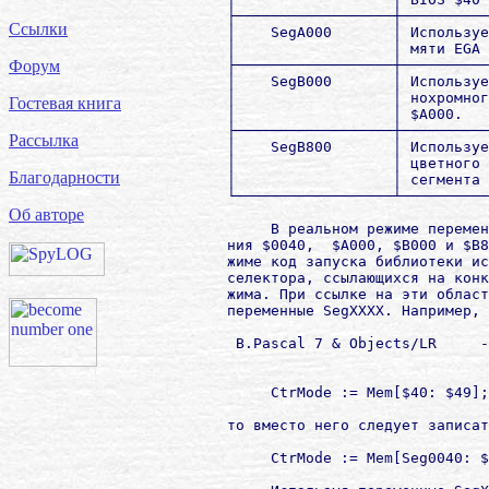
        ├──────────────────┼──────────
Ссылки
        │    SegA000       │ Используе
        │                  │ мяти EGA 
        ├──────────────────┼──────────
Форум
        │    SegB000       │ Используе
        │                  │ нохромног
Гостевая книга
        │                  │ $A000.   
        ├──────────────────┼──────────
Рассылка
        │    SegB800       │ Используе
        │                  │ цветного 
Благодарности
        │                  │ сегмента 
        └──────────────────┴──────────
Об авторе
             В реальном режиме перемен
        ния $0040,  $A000, $B000 и $B8
        жиме код запуска библиотеки ис
        селектора, ссылающихся на конк
        жима. При ссылке на эти област
        переменные SegXXXX. Например, е
         B.Pascal 7 & Objects/LR     -
             CtrMode := Mem[$40: $49];

        то вместо него следует записат
             CtrMode := Mem[Seg0040: $