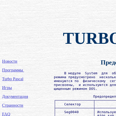
TURB
Новости
Пред
Программы
             В модуле  System  для  об
        режима предусмотрено  нескольк
Turbo Pascal
        именуются по  физическому  сег
        присвоены,  и используются для
Игры
        щищенным режимом DOS.

Документация
                           Предопредел
        ┌──────────────────┬──────────
        │    Селектор      │          
Странности
        ├──────────────────┼──────────
        │    Seg0040       │ Используе
FAQ
        │                  │ BIOS $40 