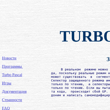
TURB
Новости
З
Программы
             В реальном  режиме можно 
        да, поскольку реальные режим н
Turbo Pascal
        может существовать  в  сегмент
        Селектор защищенного режима им
Игры
        только по чтению,  а селекторы
        только по чтению. Если вы пыта
Документация
        та кода,  происходит сбой GP. 
Странности
FAQ