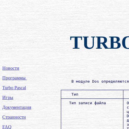
TURB
Новости
Программы
             В модуле Dos определяются
Turbo Pascal
        ┌──────────────────────────┬──
        │    Тип                   │  
Игры
        ├──────────────────────────┼──
        │   Тип записи файла       │ О
Документация
        │                          │ с
        │                          │ ц
        │                          │ D
Странности
        │                          │ д
        │                          │ з
FAQ
        │                          │ T