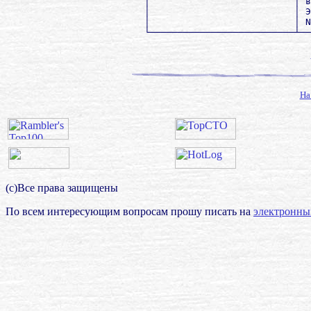
        │                          │ в
        │                          │ Э
        │                          │ N
        └──────────────────────────┴──
На
(с)Все права защищены
По всем интересующим вопросам прошу писать на
электронны