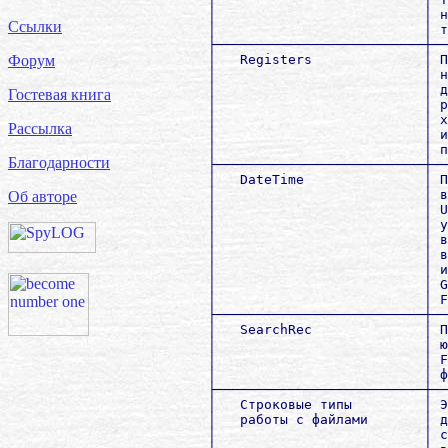
        │                          │ н
Ссылки
        │                          │ т
        ├──────────────────────────┼──
        │   Registers              │ П
Форум
        │                          │ н
        │                          │ д
Гостевая книга
        │                          │ р
        │                          │ х
Рассылка
        │                          │ и
        │                          │ п
Благодарности
        ├──────────────────────────┼──
        │   DateTime               │ П
        │                          │ в
Об авторе
        │                          │ U
        │                          │ у
        │                          │ в
        │                          │ в
        │                          │ и
        │                          │ G
        │                          │ F
        ├──────────────────────────┼──
        │   SearchRec              │ П
        │                          │ ю
        │                          │ F
        │                          │ ф
        ├──────────────────────────┼──
        │   Строковые типы         │ Э
        │   работы с файлами       │ д
        │                          │ с