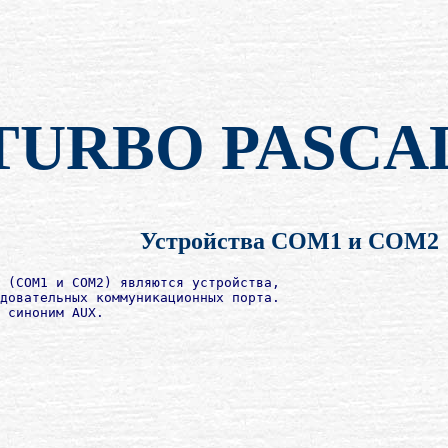
TURBO PASCA
Устройства CОМ1 и CОМ2
 (CОМ1 и CОМ2) являются устройства,

довательных коммуникационных порта.

 синоним AUХ.