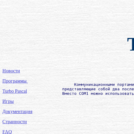
Новости
Программы
             Коммуникационными портами
        представляющие собой два после
Turbo Pascal
        Вместо CОМ1 можно использовать
Игры
Документация
Странности
FAQ