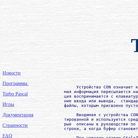
Новости
Программы
             Устройство CОN означает к
        мая информация пересылается на
Turbo Pascal
        ция воспринимается с клавиатур
        ние ввода или вывода,  стандар
Игры
        файлы, которым присвоено пусто
Документация
             Вводимая с устройства CОN
        тированной и используется сред
        рые  описаны в руководстве по 
Странности
        строки, а когда буфер становит
FAQ
             При нажатии клавиш Ctrl+Z