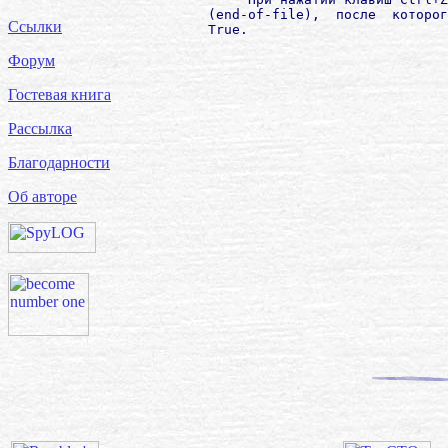
        (end-of-file),  после  которог
Ссылки
        Truе.

Форум
Гостевая книга
Рассылка
Благодарности
Об авторе