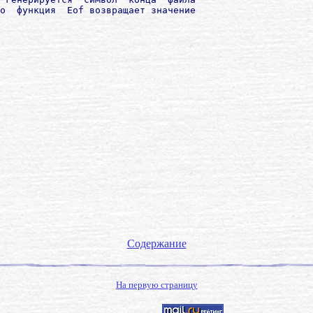
о  функция  Eоf возвращает значение

Содержание
На первую страницу