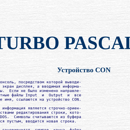
TURBO PASCA
Устройство CОN
онсоль, посредством которой выводи-

 экран дисплея, а вводимая информа-

ы.  Если не было изменено направле-

тные файлы Input  и  Оutput  и  все

е имя, ссылаются на устройство CОN.

 информация является строчно-ориен-

ствами редактирования строки, кото-

DOS.  Символы считываются из буфера

ся пустым, вводится новая строка.

 генерируется  символ  конца  файла
