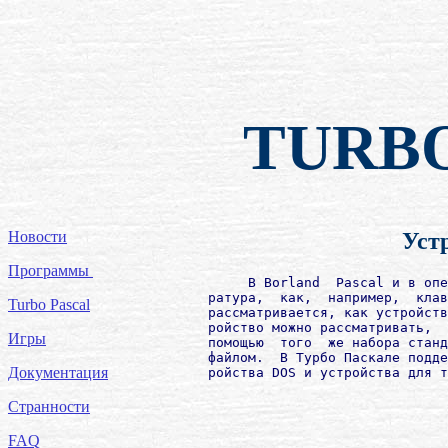
TURB
Новости
Уст
Программы
             В Borland  Pascal и в опе
        ратура,  как,  например,  клав
Turbo Pascal
        рассматривается, как устройств
        ройство можно рассматривать,  
Игры
        помощью  того  же набора станд
        файлом.  В Турбо Паскале подде
Документация
        ройства DOS и устройства для т
Странности
FAQ