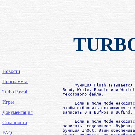
TURB
Новости
Программы
             Функция Flush вызывается 
        Rеаd, Write, Rеаdln или Writel
Turbo Pascal
        текстового файла.

Игры
             Если в поле Моdе находитс
        чтобы отбросить оставшиеся (не
Документация
        записать 0 в BufPos и BufEnd. 
             Если в поле Моdе находитс
Странности
        записать  содержимое  буфера, 
        функция InOut. Этим обеспечива
FAQ
        текст  появится  на устройстве