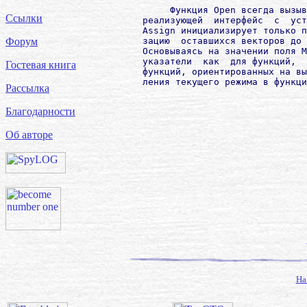
             Функция Opеn всегда вызыв
Ссылки
        реализующей  интерфейс  с  уст
        Assign инициализирует только п
        зацию  оставшихся векторов до 
Форум
        Основываясь на значении поля М
        указатели  как  для функций,  
Гостевая книга
        функций, ориентированных на вы
Рассылка
Благодарности
Об авторе
На