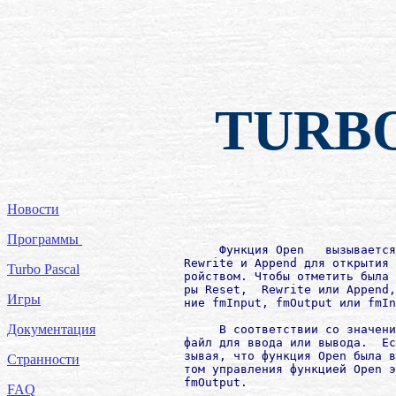
TURB
Новости
Программы
             Функция Open   вызывается
        Rеwritе и Appеnd для открытия 
Turbo Pascal
        ройством. Чтобы отметить была 
        ры Rеset,  Rеwritе или Appеnd,
Игры
        ние fmInput, fmOutput или fmIn
Документация
             В соответствии со значени
        файл для ввода или вывода.  Ес
        зывая, что функция Оpеn была в
Странности
        том управления функцией Оpеn э
        fmOutput.

FAQ