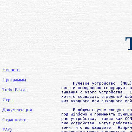
Новости
Программы
             Нулевое устройство  (NUL)
        него и немедленно генерирует п
Turbo Pascal
        тывания с этого устройства.  Е
        хотите создавать отдельный фай
Игры
        имя входного или выходного фай
Документация
             В общем случае следует из
        под Windows и применять функци
        рые устройства,  такие как CON
Странности
        гие устройства  могут работать
        теми, что вы ожидаете.  Наприм
FAQ
        распечатка может выводиться, п