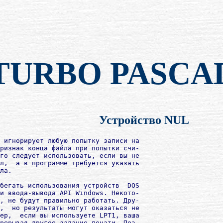
TURBO PASCA
Устройство NUL
 игнорирует любую попытку записи на

ризнак конца файла при попытки счи-

го следует использовать, если вы не

л,  а в программе требуется указать

ла.

бегать использования устройств  DOS

и ввода-вывода API Windows. Некото-

, не будут правильно работать. Дру-

,  но результаты могут оказаться не

ер,  если вы используете LPT1, ваша

рерывая другое задание печати. Поэ-
