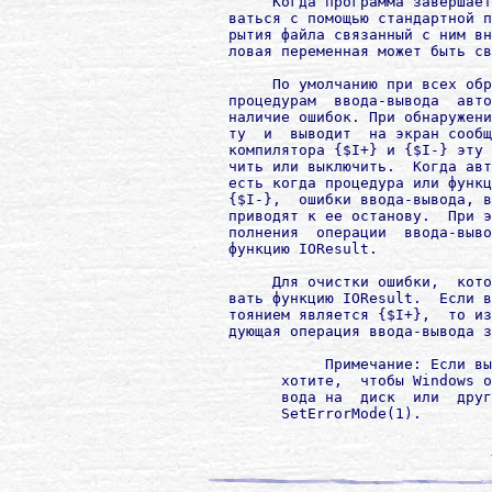
             Когда программа завершает
        ваться с помощью стандартной п
        рытия файла связанный с ним вн
        ловая переменная может быть св
             По умолчанию при всех обр
        процедурам  ввода-вывода  авто
        наличие ошибок. При обнаружени
        ту  и  выводит  на экран сообщ
        компилятора {$I+} и {$I-} эту 
        чить или выключить.  Когда авт
        есть когда процедура или функц
        {$I-},  ошибки ввода-вывода, в
        приводят к ее останову.  При э
        полнения  операции  ввода-выво
        функцию IОResult.

             Для очистки ошибки,  кото
        вать функцию IOResult.  Если в
        тоянием является {$I+},  то из
        дующая операция ввода-вывода з
                   Примечание: Если вы
              хотите,  чтобы Windows о
              вода на  диск  или  друг
              SetErrorMode(1).
