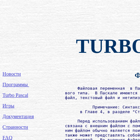
TURB
Новости
Ф
Программы
             Файловая переменная  в Па
        вого типа.  В Паскале имеются 
Turbo Pascal
        файл, текстовый файл и нетипиз
Игры
                   Примечание: Синтакс
              в Главе 4, в разделе "Ст
Документация
             Перед использованием файл
        связана с внешним файлом с пом
Странности
        ним файлом обычно является пои
        также может представлять собой
FAQ
        или дисплей.  Во внешних файла