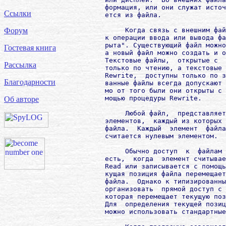
        формация, или они служат источ
Ссылки
        ется из файла.

             Когда связь с внешним фай
Форум
        к операции ввода или вывода фа
        рыта". Существующий файл можно
Гостевая книга
        а новый файл можно создать и о
        Текстовые файлы,  открытые с  
Рассылка
        только по чтению, а текстовые 
        Rewrite,  доступны только по з
Благодарности
        ванные файлы всегда допускают 
        мо от того были они открыты с 
        мощью процедуры Rewrite.

Об авторе
             Любой файл,  представляет
        элементов,  каждый из которых 
        файла.  Каждый  элемент  файла
        считается нулевым элементом.

             Обычно доступ  к  файлам 
        есть,  когда  элемент считывае
        Read или записывается с помощь
        кущая позиция файла перемещает
        файла.  Однако к типизированны
        организовать  прямой доступ с 
        которая перемещает текущую поз
        Для  определения текущей позиц
        можно использовать стандартные