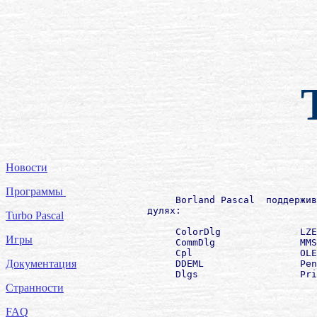
Новости
Программы
             Borland Pascal  поддержив
        дулях:

Turbo Pascal
             ColorDlg              LZE
Игры
             CommDlg               MMS
             Cpl                   OLE
Документация
             DDEML                 Pen
             Dlgs                  Pri
Странности
FAQ