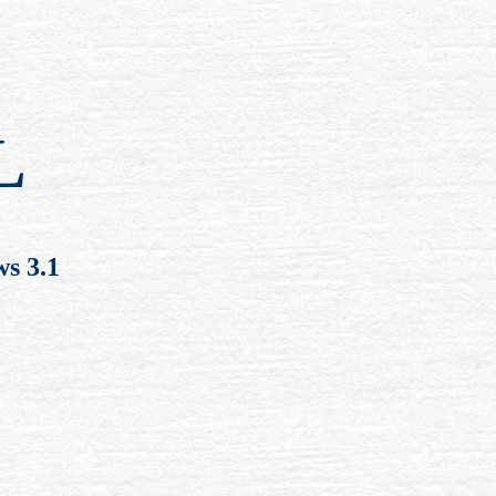
L
s 3.1