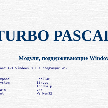
TURBO PASCA
Модули, поддерживающие Window
ает API Windows 3.1 в следующих мо-

xpand              ShellAPI

ystem              Stress

                   ToolHelp

Win                Ver

nt                 WinMem32
