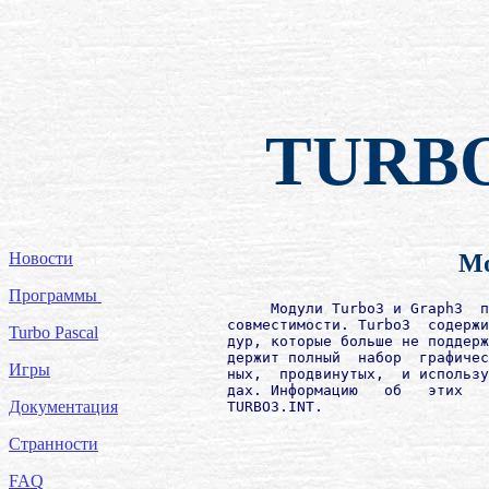
TURB
Новости
Мо
Программы
             Модули Turbo3 и Graph3  п
        совместимости. Turbo3  содержи
Turbo Pascal
        дур, которые больше не поддерж
        держит полный  набор  графичес
Игры
        ных,  продвинутых,  и использу
        дах. Информацию   об   этих   
Документация
Странности
FAQ