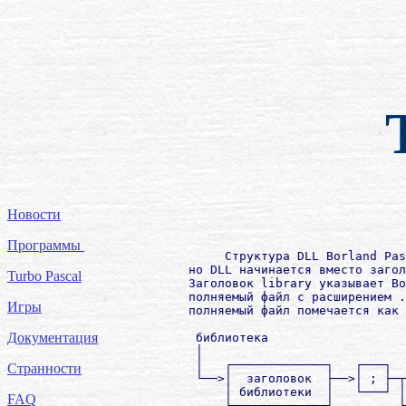
Новости
Программы
             Структура DLL Borland Pas
        но DLL начинается вместо загол
Turbo Pascal
        Заголовок library указывает Bo
        полняемый файл с расширением .
Игры
        полняемый файл помечается как 
Документация
         библиотека

         │

         │   ┌─────────────┐   ┌───┐  
Странности
         └──>│  заголовок  ├──>│ ; ├─┬
             │ библиотеки  │   └───┘ │
FAQ
             └─────────────┘         └