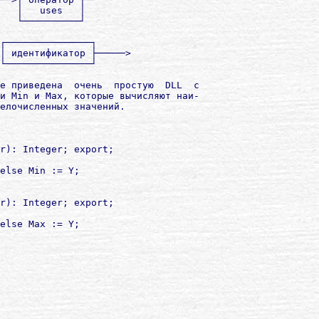
   │   uses   │

   └──────────┘

┌───────────────┐

│ идентификатор ├─────>

└───────────────┘

е приведена  очень  простую  DLL  с

и Min и Max, которые вычисляют наи-

елочисленных значений.

r): Integer; export;

else Min := Y;

r): Integer; export;

else Max := Y;
