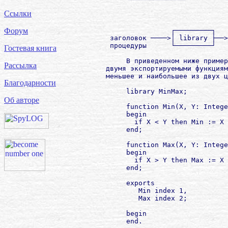
                                      
Ссылки
                                      
                        ┌─────────┐   
Форум
         заголовок ────>│ library ├──>
         процедуры      └─────────┘   
Гостевая книга
             В приведенном ниже пример
Рассылка
        двумя экспортируемыми функциям
        меньшее и наибольшее из двух ц
Благодарности
             library MinMax;

Об авторе
             function Min(X, Y: Intege
             begin

               if X < Y then Min := X 
             end;

             function Max(X, Y: Intege
             begin

               if X > Y then Max := X 
             end;

             exports

                Min index 1,

                Max index 2;

             begin

             end.
