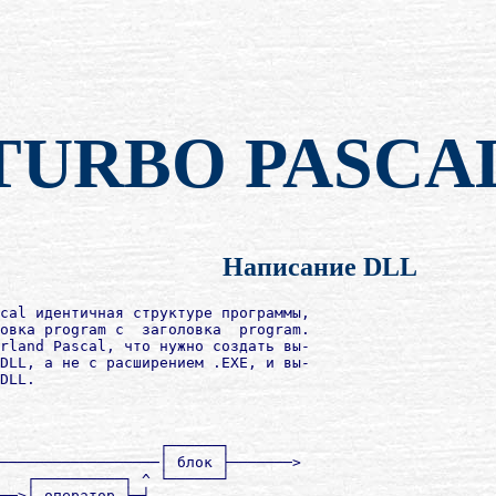
TURBO PASCA
Написание DLL
cal идентичная структуре программы,

овка program с  заголовка  program.

rland Pascal, что нужно создать вы-

DLL, а не с расширением .EXE, и вы-

DLL.

                  ┌──────┐

──────────────────│ блок ├───────>

   ┌──────────┐ ^ └──────┘

──>│ оператор ├─┘
