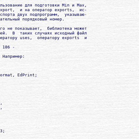
льзование для подготовки Min и Max,

xport,  и на оператор exports,  ис-

спорта двух подпрограмм,  указываю-

ательный порядковый номер.

го не показывает,  библиотека может

ей.  В  таких случаях исходный файл

ратору uses,  оператору exports  и

 186 -

 Например:

ormat, EdPrint;

,

,

3;
