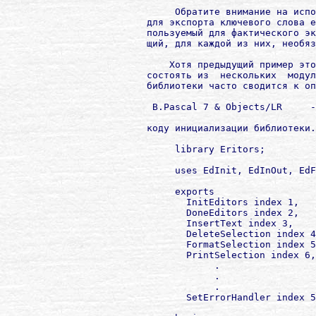
             Обратите внимание на испо
        для экспорта ключевого слова e
        пользуемый для фактического эк
        щий, для каждой из них, необяз
            Хотя предыдущий пример это
        состоять из  нескольких  модул
        библиотеки часто сводится к опе
         B.Pascal 7 & Objects/LR     -
        коду инициализации библиотеки.
             library Eritors;

             uses EdInit, EdInOut, EdF
             exports

               InitEditors index 1,

               DoneEditors index 2,

               InsertText index 3,

               DeleteSelection index 4
               FormatSelection index 5
               PrintSelection index 6,

                    .

                    .

                    .

               SetErrorHandler index 5