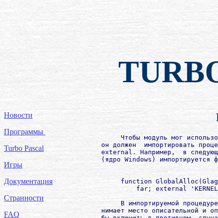
TURB
Новости
Программы
             Чтобы модуль мог использо
        он должен  импортировать проце
Turbo Pascal
        external. Например,  в следующ
        (ядро Windows) импортируется ф
Игры
Документация
             function GlobalAlloc(Glag
                 far; external 'KERNEL
Странности
             В импортируемой процедуре
        нимает место описательной и оп
FAQ
        бы включить в противном  случа