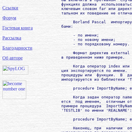
        функциях должна  использоватьс
Ссылки
        ключевым словом far или директ
        тальном их поведение не отлича
Форум
             Borland Pascal  импортиру
        бами:

Гостевая книга
             - по имени;

Рассылка
             - по новому имени;

             - по порядковому номеру.

Благодарности
             Формат директив external 
        в приведенном ниже примере.

Об авторе
             Когда оператор index или 
        ция экспортируются по имени.  
        процедуры или  функции.  В  да
        импортируется из библиотеки 'T
             procedure ImportByName; e
             Когда задан оператор name
        ется  под именем,  отличным от
        примере процедура  ImportByNam
        'TESTLIB' по имени 'REALNAME':

             procedure ImportByName; e
             Наконец, при  наличии  оп