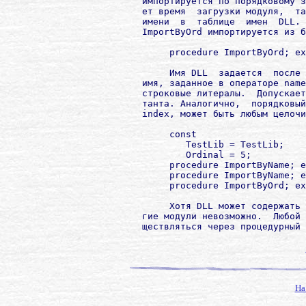
        импортируется по порядковому з
        ет время  загрузки модуля,  та
        имени  в  таблице  имен  DLL. 
        ImportByOrd импортируется из б
             procedure ImportByOrd; ex
             Имя DLL  задается  после 
        имя, заданное в операторе name
        строковые литералы.  Допускает
        танта. Аналогично,  порядковый
        index, может быть любым целочи
             const

                TestLib = TestLib;

                Ordinal = 5;

             procedure ImportByName; e
             procedure ImportByName; e
             procedure ImportByOrd; ex
             Хотя DLL может содержать 
        гие модули невозможно.  Любой 
        ществляться через процедурный 
На