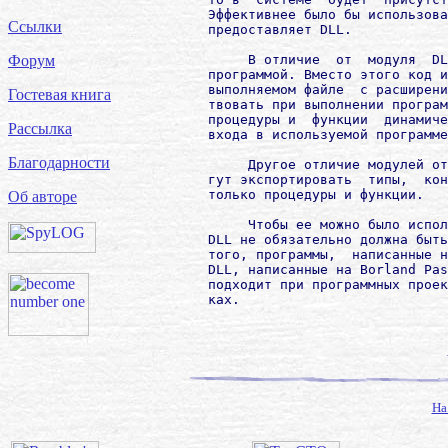
        Эффективнее было бы использова
Ссылки
        предоставляет DLL.

             В отличие  от  модуля  DL
Форум
        программой. Вместо этого код и
        выполняемом файле  с расширени
Гостевая книга
        твовать при выполнении програм
        процедуры и  функции  динамиче
Рассылка
        входа в используемой программе
Благодарности
             Другое отличие модулей от
        гут экспортировать  типы,  кон
        только процедуры и функции.

Об авторе
             Чтобы ее можно было испол
        DLL не обязательно должна быть
        того, программы,  написанные н
        DLL, написанные на Borland Pas
        подходит при программных проек
На