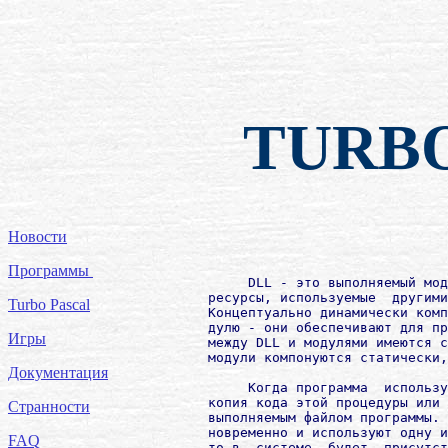
TURB
Новости
Программы
             DLL - это выполняемый мод
        ресурсы, используемые  другими
Turbo Pascal
        Концептуально динамически комп
        дулю - они обеспечивают для пр
Игры
        между DLL и модулями имеются с
        модули компонуются статически,
Документация
             Когда программа  использу
        копия кода этой процедуры или 
Странности
        выполняемым файлом программы. 
        новременно и используют одну и
FAQ
        то в  системе  будет  присутст